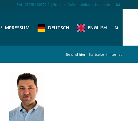
Tel.: 08225 / 30770-0 | Email: info@mindeltal-schulen.de
/ IMPRESSUM
DEUTSCH
ENGLISH
Sie sind hier:
Startseite
/
Internat