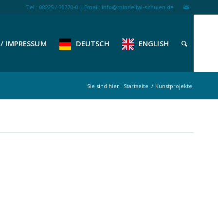
Tel.: 08225 / 30770-0 | Email: info@mindeltal-schulen.de
/ IMPRESSUM
DEUTSCH
ENGLISH
Sie sind hier:
Startseite
/
Kunstprojekte