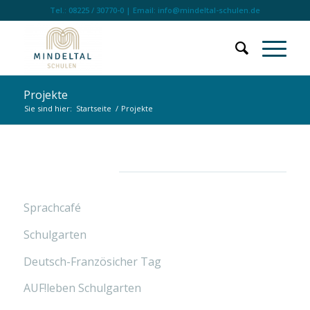
Tel.: 08225 / 30770-0 | Email: info@mindeltal-schulen.de
Projekte
Sie sind hier:
Startseite
/
Projekte
Projekte
Sprachcafé
Schulgarten
Deutsch-Französicher Tag
AUF!leben Schulgarten