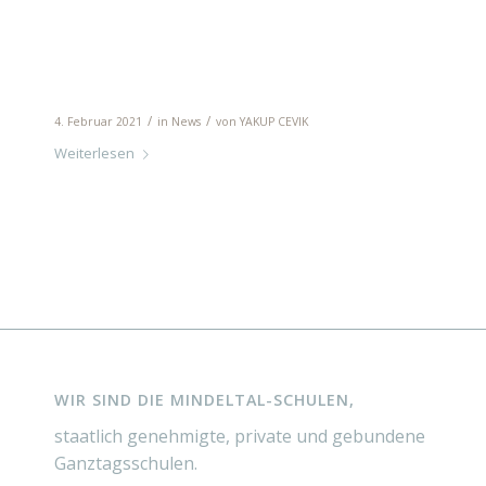
1. Kurzfilmwettbewerb der Mindeltal-S
/
/
4. Februar 2021
in
News
von
YAKUP CEVIK
Weiterlesen
WIR SIND DIE MINDELTAL-SCHULEN,
staatlich genehmigte, private und gebundene
Ganztagsschulen.