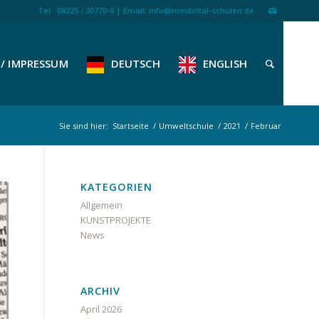
Tel.: 08225 / 30770-0 | Email: info@mindeltal-schulen.de
/ IMPRESSUM
DEUTSCH
ENGLISH
Sie sind hier:
Startseite
/
Umweltschule
/
2021
/
Februar
KATEGORIEN
Allgemein
KUNSTPROJEKTE
News
ARCHIV
April 2026