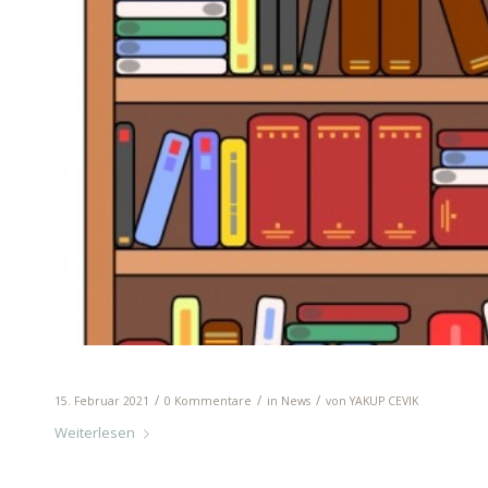
Schulbibliothek
/
/
/
15. Februar 2021
0 Kommentare
in
News
von
YAKUP CEVIK
Weiterlesen