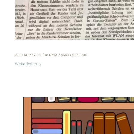
Die Mindeltal-Schulen in der Presse
/
/
23. Februar 2021
in
News
von
YAKUP CEVIK
Weiterlesen