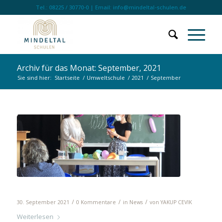
Tel.: 08225 / 30770-0 | Email: info@mindeltal-schulen.de
Archiv für das Monat: September, 2021
Sie sind hier:
Startseite
/
Umweltschule
/
2021
/
September
Rückblick: Erster Schultag 2021/2022
/
/
/
30. September 2021
0 Kommentare
in
News
von
YAKUP CEVIK
Weiterlesen