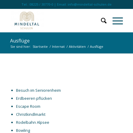
Tel.: 08225 / 30770-0 | Email: info@mindeltal-schulen.de
Ausflüge
Sie sind hier:
Startseite
/
Internat
/
Aktivitäten
/
Ausflüge
Ausflüge
Besuch im Seniorenheim
Erdbeeren pflücken
Escape Room
Christkindlmarkt
Rodelbahn Alpsee
Bowling