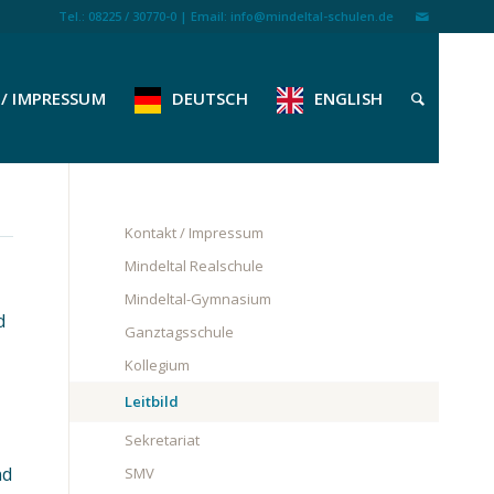
Tel.: 08225 / 30770-0 | Email: info@mindeltal-schulen.de
/ IMPRESSUM
DEUTSCH
ENGLISH
Kontakt / Impressum
Mindeltal Realschule
Mindeltal-Gymnasium
d
Ganztagsschule
Kollegium
Leitbild
Sekretariat
nd
SMV