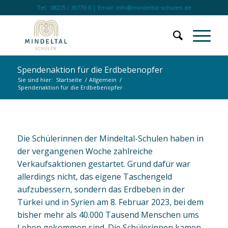
Tel.: 08225 / 30770-0 | Email: info@mindeltal-schulen.de
Spendenaktion für die Erdbebenopfer
Sie sind hier:
Startseite
/
Allgemein
/
Spendenaktion für die Erdbebenopfer
Die Schülerinnen der Mindeltal-Schulen haben in
der vergangenen Woche zahlreiche
Verkaufsaktionen gestartet. Grund dafür war
allerdings nicht, das eigene Taschengeld
aufzubessern, sondern das Erdbeben in der
Türkei und in Syrien am 8. Februar 2023, bei dem
bisher mehr als 40.000 Tausend Menschen ums
Leben gekommen sind. Die Schülerinnen kamen