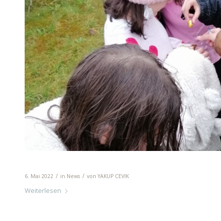
Ostereiersuche
/
/
6. Mai 2022
in
News
von
YAKUP CEVIK
Weiterlesen