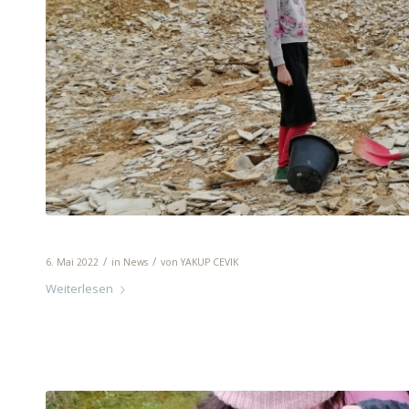
Steinbruch Solnhofen
/
/
6. Mai 2022
in
News
von
YAKUP CEVIK
Weiterlesen