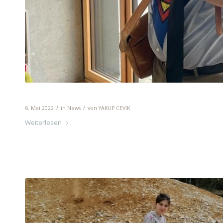
Faschingswoche
/
/
6. Mai 2022
in
News
von
YAKUP CEVIK
Weiterlesen