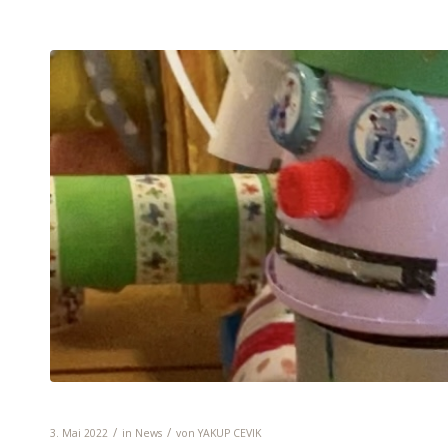
Die Roboter für den Kunstwettbewerb s
/
/
3. Mai 2022
in
News
von
YAKUP CEVIK