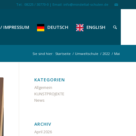
Tel.: 08225 / 30770-0 | Email: info@mindeltal-schulen.de
/ IMPRESSUM
DEUTSCH
ENGLISH
Sie sind hier:
Startseite
/
Umweltschule
/
2022
/
Mai
KATEGORIEN
Allgemein
KUNSTPROJEKTE
News
ARCHIV
April 2026