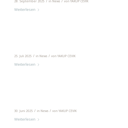
/
/
28. September 2025
in
News
von
YAKUP CEVIK
Weiterlesen
Französisch im Kindergarten? Mais oui!
/
/
25. Juli 2025
in
News
von
YAKUP CEVIK
Weiterlesen
Unsere Kinder lernen mit Spaß im MIN
/
/
30. Juni 2025
in
News
von
YAKUP CEVIK
Weiterlesen