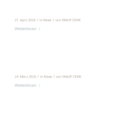
Abschied von Frau Elfriede Leijendecke
/
/
27. April 2026
in
News
von
YAKUP CEVIK
Weiterlesen
Einladung zum Schnuppertag an den M
/
/
24. März 2026
in
News
von
YAKUP CEVIK
Weiterlesen
Kooperation zwischen den Mindeltal-S