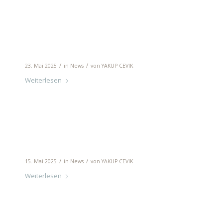
Erfolgreiches Kick-off-Meeting an der 
/
/
23. Mai 2025
in
News
von
YAKUP CEVIK
Weiterlesen
Französische Austauschschüler zu Besu
/
/
15. Mai 2025
in
News
von
YAKUP CEVIK
Weiterlesen