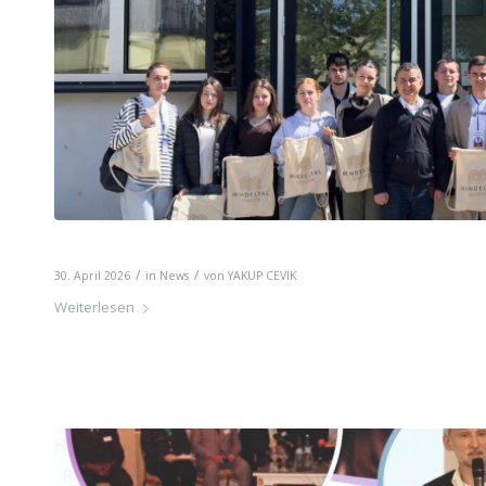
Gastschüler aus Moldawien
/
/
30. April 2026
in
News
von
YAKUP CEVIK
Weiterlesen