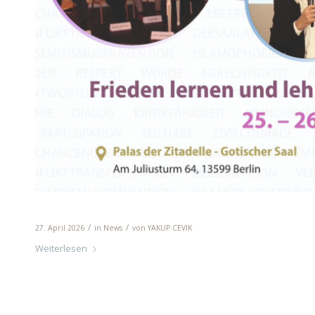
Mindeltal-Schulen bei der 3. Friedens
/
/
27. April 2026
in
News
von
YAKUP CEVIK
Weiterlesen