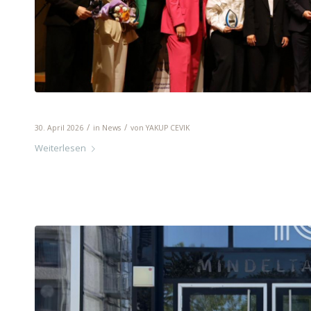
Auszeichnung für die Mindeltal-Schule
/
/
30. April 2026
in
News
von
YAKUP CEVIK
Weiterlesen