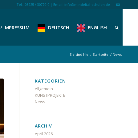
Tel.: 08225 / 30770-0 | Email: info@mindeltal-schulen.de
/ IMPRESSUM
DEUTSCH
ENGLISH
Sie sind hier:
Startseite
/
News
KATEGORIEN
Allgemein
KUNSTPROJEKTE
News
ARCHIV
April 2026