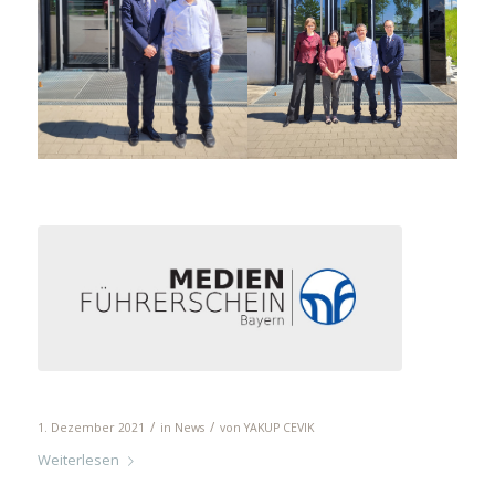
Medienführerschein Bayern
/
/
1. Dezember 2021
in
News
von
YAKUP CEVIK
Weiterlesen