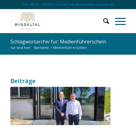
Tel.: 08225 / 30770-0 | Email: info@mindeltal-schulen.de
Schlagwortarchiv für: Medienführerschein
Sie sind hier:
Startseite
/
Medienführerschein
Beiträge
Besuch des taiwanischen Konsuls in