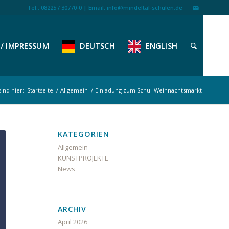
Tel.: 08225 / 30770-0 | Email: info@mindeltal-schulen.de
/ IMPRESSUM
DEUTSCH
ENGLISH
sind hier:
Startseite
/
Allgemein
/
Einladung zum Schul-Weihnachtsmarkt
KATEGORIEN
Allgemein
KUNSTPROJEKTE
News
ARCHIV
April 2026