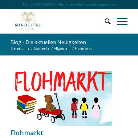
Tel.: 08225 / 30770-0 | Email: info@mindeltal-schulen.de
Blog - Die aktuellen Neuigkeiten
Sie sind hier:
Startseite
/
Allgemein
/
Flohmarkt
Flohmarkt