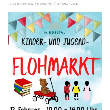
/
/
19. Dezember 2022
in
Allgemein
von
YAKUP CEVIK