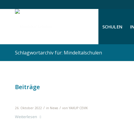
SCHULEN
I
Schlagwortarchiv für: Mindeltalschulen
Beiträge
Erlebnispädagogiktag mit den 5. Klas
/
/
26. Oktober 2022
in
News
von
YAKUP CEVIK
Weiterlesen