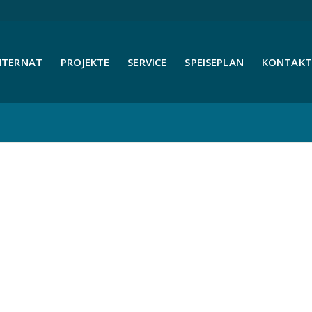
NTERNAT
PROJEKTE
SERVICE
SPEISEPLAN
KONTAKT 
sen am 25.10.22: Alpakawanderung