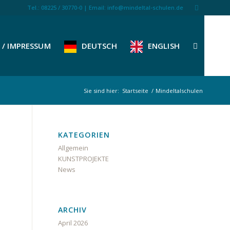
Tel.: 08225 / 30770-0 | Email: info@mindeltal-schulen.de
/ IMPRESSUM
DEUTSCH
ENGLISH
Sie sind hier:
Startseite
/
Mindeltalschulen
KATEGORIEN
Allgemein
KUNSTPROJEKTE
News
ARCHIV
April 2026