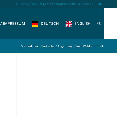
Tel.: 08225 / 30770-0 | Email: info@mindeltal-schulen.de
/ IMPRESSUM
DEUTSCH
ENGLISH
Sie sind hier:
Startseite
/
Allgemein
/
Soko Wald ermittelt